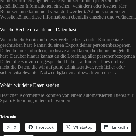
Benutzerprofilen angeben. Alle Benutzer können jederzeit ihre
persönlichen Informationen einsehen, verändern oder löschen (der
Benutzername kann nicht verändert werden). Administratoren der
Website können diese Informationen ebenfalls einsehen und verändern.
Welche Rechte du an deinen Daten hast
Wenn du ein Konto auf dieser Website besitzt oder Kommentare
geschrieben hast, kannst du einen Export deiner personenbezogenen
Daten bei uns anfordern, inklusive aller Daten, die du uns mitgeteilt
hast. Darüber hinaus kannst du die Löschung aller personenbezogenen
Daten, die wir von dir gespeichert haben, anfordern. Dies umfasst
nicht die Daten, die wir aufgrund administrativer, rechtlicher oder
sicherheitsrelevanter Notwendigkeiten aufbewahren müssen.
Wohin wir deine Daten senden
Besucher-Kommentare könnten von einem automatisierten Dienst zur
Spam-Erkennung untersucht werden.
Teilen mit:
X
Facebook
WhatsApp
LinkedIn