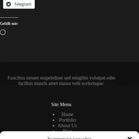
Telegram
Gefällt mir:
Wird
geladen …
Faucibus ornare suspendisse sed nisigittis volutpat odio
facilisis mauris amet massa velit scelerisque.
Site Menu
Home
Portfolio
About Us
Blog
Zustimmung verwalten