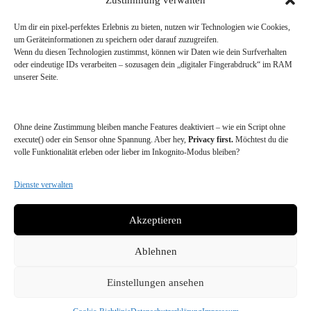
Um dir ein pixel-perfektes Erlebnis zu bieten, nutzen wir Technologien wie Cookies,
Information
um Geräteinformationen zu speichern oder darauf zuzugreifen.
FAQ
Wenn du diesen Technologien zustimmst, können wir Daten wie dein Surfverhalten
Site Map
oder eindeutige IDs verarbeiten – sozusagen dein „digitaler Fingerabdruck“ im RAM
Cookies Policy
unserer Seite.
Contact Us
Ohne deine Zustimmung bleiben manche Features deaktiviert – wie ein Script ohne
Contact us
execute() oder ein Sensor ohne Spannung. Aber hey,
Privacy first.
Möchtest du die
volle Funktionalität erleben oder lieber im Inkognito-Modus bleiben?
Phone: (+63) 555 1212
Fax: (+63) 555 0100
Dienste verwalten
Contact us at: info@mail.com
Akzeptieren
Social Icons
Ablehnen
Copyright © 2026 - WordPress Theme von
Creative Themes
Einstellungen ansehen