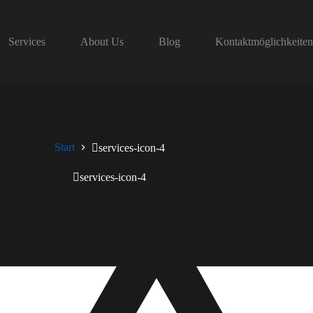
Services
About Us
Blog
Kontaktmöglichkeite
Start
services-icon-4
services-icon-4