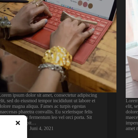
Lorem ipsum dolor sit amet, consectetur adipiscing
elit, sed do eiusmod tempor incididunt ut labore et
Lorem 
dolore magna aliqua. Fames ac turpis egestas
elit, 
maecenas pharetra convallis. Eu scelerisque felis
dolore
imperdiet proin fermentum leo vel orci porta. Sit
maecen
amet nisl suscipit…
imperd
admin
Juni 4, 2021
amet n