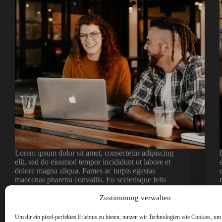
Lorem ipsum dolor sit amet, consectetur adipiscing
elit, sed do eiusmod tempor incididunt ut labore et
dolore magna aliqua. Fames ac turpis egestas
maecenas pharetra convallis. Eu scelerisque felis
imperdiet proin fermentum leo vel orci porta. Sit
amet nisl suscipit…
Zustimmung verwalten
admin
Juni 4, 2021
Um dir ein pixel-perfektes Erlebnis zu bieten, nutzen wir Technologien wie Cookies, um