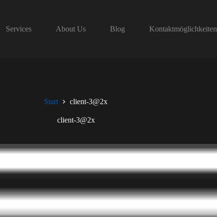
Services
About Us
Blog
Kontaktmöglichkeite
Start
client-3@2x
client-3@2x