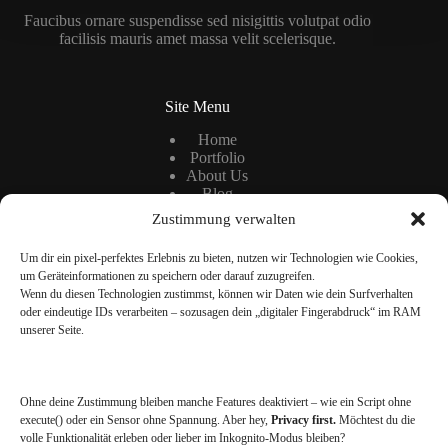
Faucibus ornare suspendisse sed nisigittis volutpat odio
facilisis mauris amet massa velit scelerisque.
Site Menu
Home
Portfolio
About Us
Blog
Zustimmung verwalten
Um dir ein pixel-perfektes Erlebnis zu bieten, nutzen wir Technologien wie Cookies,
Information
um Geräteinformationen zu speichern oder darauf zuzugreifen.
FAQ
Wenn du diesen Technologien zustimmst, können wir Daten wie dein Surfverhalten
Site Map
oder eindeutige IDs verarbeiten – sozusagen dein „digitaler Fingerabdruck“ im RAM
Cookies Policy
unserer Seite.
Contact Us
Ohne deine Zustimmung bleiben manche Features deaktiviert – wie ein Script ohne
Contact us
execute() oder ein Sensor ohne Spannung. Aber hey,
Privacy first.
Möchtest du die
volle Funktionalität erleben oder lieber im Inkognito-Modus bleiben?